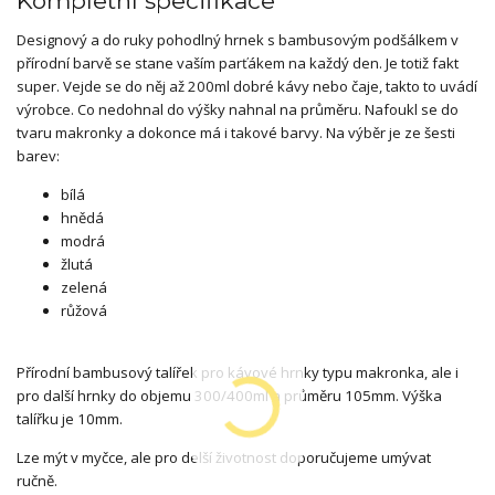
Kompletní specifikace
Designový a do ruky pohodlný hrnek s bambusovým podšálkem v
přírodní barvě se stane vaším parťákem na každý den. Je totiž fakt
super. Vejde se do něj až 200ml dobré kávy nebo čaje, takto to uvádí
výrobce. Co nedohnal do výšky nahnal na průměru. Nafoukl se do
tvaru makronky a dokonce má i takové barvy. Na výběr je ze šesti
barev:
bílá
hnědá
modrá
žlutá
zelená
růžová
Přírodní bambusový talířek pro kávové hrnky typu makronka, ale i
pro další hrnky do objemu 300/400ml a průměru 105mm. Výška
talířku je 10mm.
Lze mýt v myčce, ale pro delší životnost doporučujeme umývat
ručně.