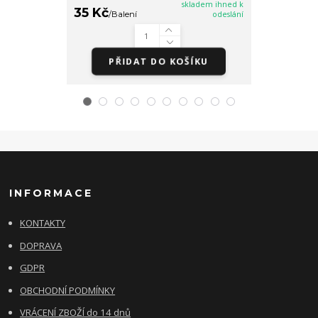
skladem ihned k
35 Kč
35 Kč
/
Balení
odeslání
/
Balen
PŘIDAT DO KOŠÍKU
PŘI
INFORMACE
KONTAKTY
DOPRAVA
GDPR
OBCHODNÍ PODMÍNKY
VRÁCENÍ ZBOŽÍ do 14 dnů