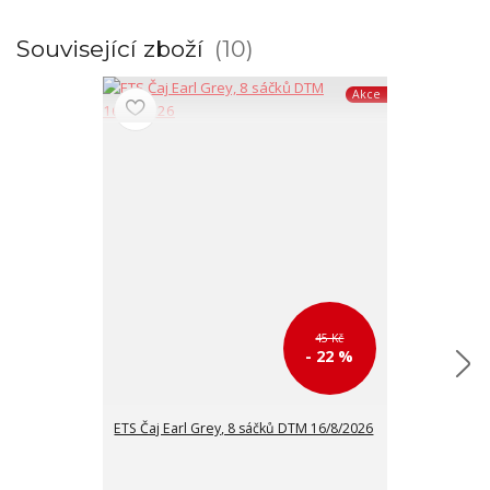
Související zboží
10
Akce
45 Kč
- 22 %
ETS Čaj Earl Grey, 8 sáčků DTM 16/8/2026
ETS Černý čaj 
DTM 16/8/202