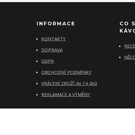
INFORMACE
CO 
KÁV
KONTAKTY
REC
DOPRAVA
NĚCO
GDPR
OBCHODNÍ PODMÍNKY
VRÁCENÍ ZBOŽÍ do 14 dnů
REKLAMACE A VÝMĚNY