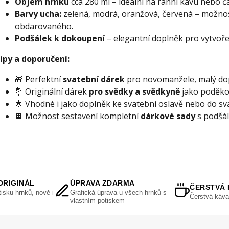
Objem hrnku
cca 280 ml – ideální na ranní kávu nebo č
Barvy ucha:
zelená, modrá, oranžová, červená – možnos
obdarovaného.
Podšálek k dokoupení
– elegantní doplněk pro vytvoře
ipy a doporučení:
🎁 Perfektní
svatební dárek
pro novomanžele, malý do
💐 Originální dárek
pro svědky a svědkyně
jako poděko
🌟 Vhodné i jako doplněk ke svatební oslavě nebo do sv
🍫 Možnost sestavení kompletní
dárkové sady
s podšál
ORIGINÁL
ÚPRAVA ZDARMA
ČERSTVÁ 
isku hrnků, nově i
Grafická úprava u všech hrnků s
Čerstvá káva
vlastním potiskem