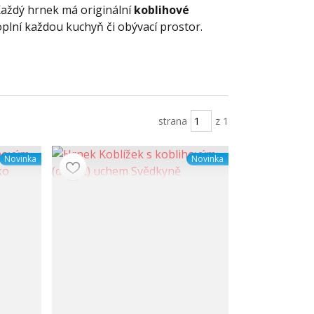
Každý hrnek má originální
koblihové
doplní každou kuchyň či obývací prostor.
strana
z 1
Novinka
Novinka