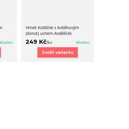
ým
Hrnek Koblížek s koblihovým
(donut) uchem Andělíček
249 Kč
Skladem
/
ks
Skladem
Zvolit variantu