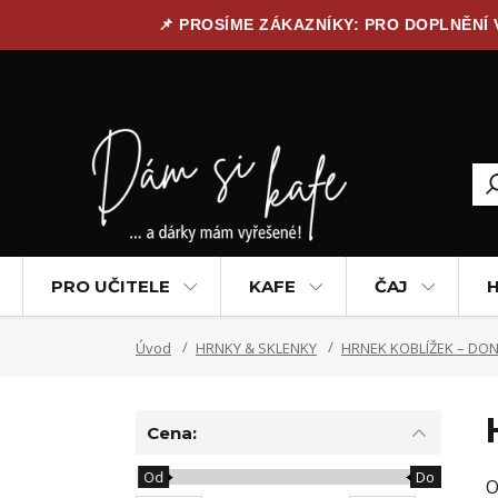
📌 PROSÍME ZÁKAZNÍKY: PRO DOPLNĚNÍ
PRO UČITELE
KAFE
ČAJ
H
Úvod
HRNKY & SKLENKY
HRNEK KOBLÍŽEK – DO
Cena:
Od
Do
O