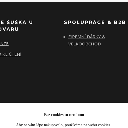
SE ŠUŠKÁ U
SPOLUPRÁCE & B2B
OVARU
FIREMNÍ DÁRKY &
ENZE
VELKOOBCHOD
 KE ČTENÍ
Bez cookies to není ono
Aby se vám lépe nakupovalo, používáme na webu cookies.