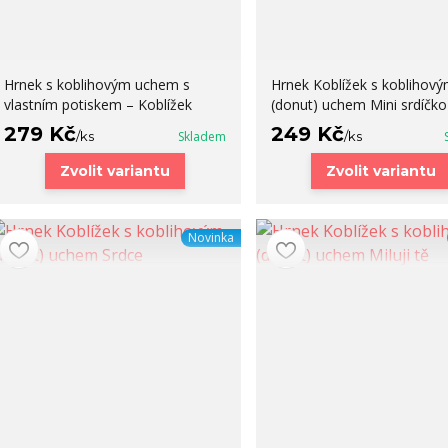
Hrnek s koblihovým uchem s
Hrnek Koblížek s koblihov
vlastním potiskem – Koblížek
(donut) uchem Mini srdíčko
279 Kč
249 Kč
/
ks
Skladem
/
ks
Zvolit variantu
Zvolit variantu
Novinka