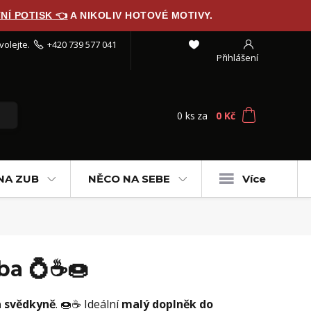
NÍ POTISK 👈
A NIKOLIV HOTOVÉ MOTIVY.
volejte.
+420 739 577 041
Přihlášení
0
ks
za
0 Kč
NA ZUB
NĚCO NA SEBE
Více
ba 💍☕🍩
a svědkyně
. 🍩☕ Ideální
malý doplněk do