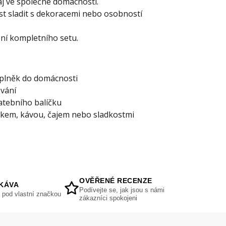
aj ve společné domácnosti.
t sladit s dekoracemi nebo osobností
ní kompletního setu.
plněk do domácnosti
vání
atebního balíčku
kem, kávou, čajem nebo sladkostmi
OVĚŘENÉ RECENZE
KÁVA
Podívejte se, jak jsou s námi
 pod vlastní značkou
zákazníci spokojeni