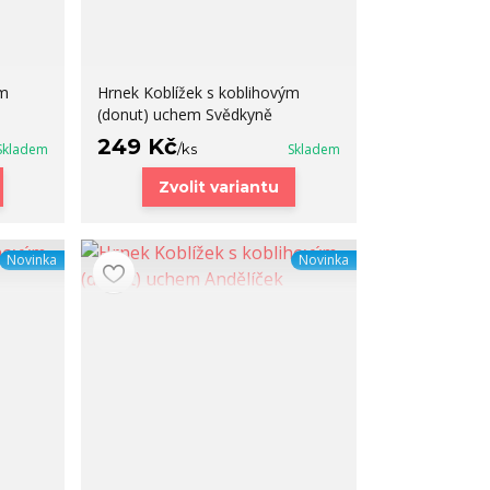
ým
Hrnek Koblížek s koblihovým
(donut) uchem Svědkyně
249 Kč
Skladem
/
ks
Skladem
Zvolit variantu
Novinka
Novinka