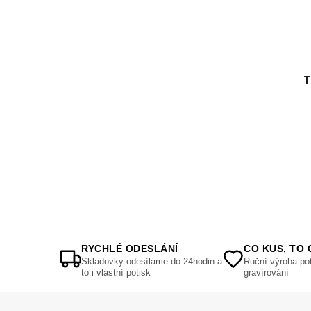
T
RYCHLÉ ODESLÁNÍ
CO KUS, TO 
Skladovky odesíláme do 24hodin a
Ruční výroba pot
to i vlastní potisk
gravírování