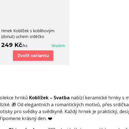
Hrnek Koblížek s koblihovým
(donut) uchem srdéčko
249 Kč
/
ks
Skladem
Zvolit variantu
olekce hrnků
Koblížek – Svatba
nabízí keramické hrnky s mo
lízké. 🎁 Od elegantních a romantických motivů, přes srdíčka 
otisky pro svědky a svědkyně. Každý hrnek je praktický, desi
řipomene krásný den. ❤️