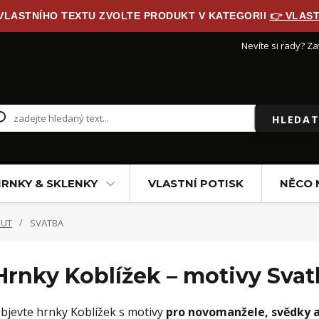
 VLASTNÍHO TEXTU ZVOLTE PRODUKT V KATEGORII
👉 VLAST
Nevíte si rady? Za
HLEDAT
RNKY & SKLENKY
VLASTNÍ POTISK
NĚCO 
NUT
SVATBA
Hrnky Koblížek – motivy Svat
bjevte hrnky Koblížek s motivy
pro novomanžele, svědky 