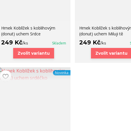
Hrnek Koblížek s koblihovým
Hrnek Koblížek s koblihov
(donut) uchem Srdce
(donut) uchem Miluji tě
249 Kč
249 Kč
/
ks
Skladem
/
ks
Zvolit variantu
Zvolit variantu
Novinka