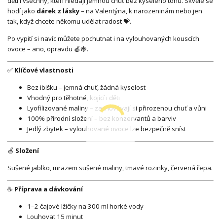
děti i všechny, kteří hledají jemnou chuť bez kyselého tónu. Skvěle se
hodí jako
dárek z lásky
– na Valentýna, k narozeninám nebo jen
tak, když chcete někomu udělat radost 💝.
Po vypití si navíc můžete pochutnat i na vylouhovaných kouscích
ovoce – ano, opravdu 🍎🍇.
✅
Klíčové vlastnosti
Bez ibišku – jemná chuť, žádná kyselost
Vhodný pro těhotné, kojící i děti
Lyofilizované maliny – zachovávají si přirozenou chuť a vůni
100% přírodní složení – bez konzervantů a barviv
Jedlý zbytek – vylouhované ovoce lze bezpečně sníst
🍏
Složení
Sušené jablko, mrazem sušené maliny, tmavé rozinky, červená řepa.
☕
Příprava a dávkování
1–2 čajové lžičky na 300 ml horké vody
Louhovat 15 minut