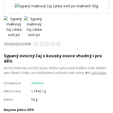
Ohodnotit produkt
Sypaný ovocný čaj s kousky ovoce vhodný i pro
děti
Jemný malinový ovocný čaj bez ibišku s přirozeně sladkou chutí. Ideální
jako dárek z lásky i pro každodenní pohodu celé rodiny 🍓☕
celý popis
Dostupnost
Skladem
Měrná cena
1,78 Kč / g
Balení
50 g
Nejsme plátci DPH