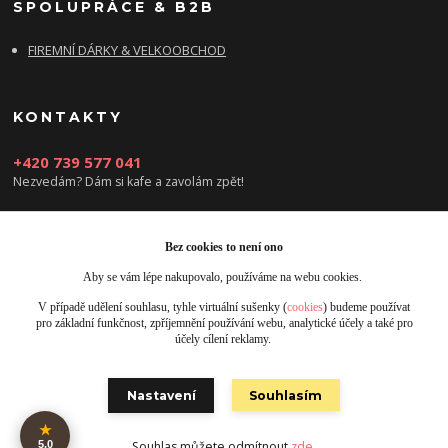
SPOLUPRÁCE & B2B
FIREMNÍ DÁRKY & VELKOOBCHOD
KONTAKTY
+420 739 577 041
Nezvedám? Dám si kafe a zavolám zpět!
info@damsikafe.cz
Bez cookies to není ono
Aby se vám lépe nakupovalo, používáme na webu cookies.
V případě udělení souhlasu, tyhle virtuální sušenky (
cookies
) budeme používat
pro základní funkčnost, zpříjemnění používání webu, analytické účely a také pro
účely cílení reklamy.
Upravit sběr cookies.
Nastavení
Souhlasím
Obrázky jsou pouze ilustrativní © 2025 Designed by Damsikafe.cz
★
5.0
Souhlas můžete odmítnout
zde
.