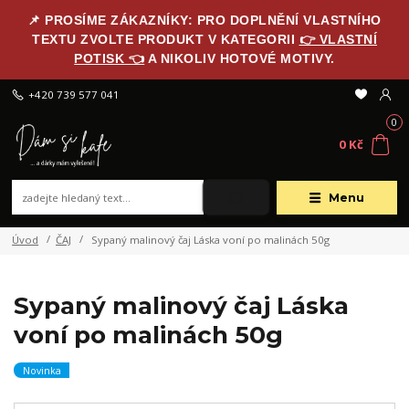
📌 PROSÍME ZÁKAZNÍKY: PRO DOPLNĚNÍ VLASTNÍHO
TEXTU ZVOLTE PRODUKT V KATEGORII
👉 VLASTNÍ
POTISK 👈
A NIKOLIV HOTOVÉ MOTIVY.
+420 739 577 041
0
0 Kč
Menu
Úvod
ČAJ
Sypaný malinový čaj Láska voní po malinách 50g
Sypaný malinový čaj Láska
voní po malinách 50g
Novinka