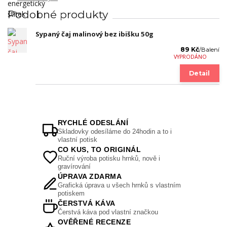
Podobné produkty
Sypaný čaj malinový bez ibišku 50g
89 Kč
/
Balení
VYPRODÁNO
Detail
RYCHLÉ ODESLÁNÍ
Skladovky odesíláme do 24hodin a to i
vlastní potisk
CO KUS, TO ORIGINÁL
Ruční výroba potisku hrnků, nově i
gravírování
ÚPRAVA ZDARMA
Grafická úprava u všech hrnků s vlastním
potiskem
ČERSTVÁ KÁVA
Čerstvá káva pod vlastní značkou
OVĚŘENÉ RECENZE