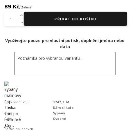
89 Kč
/
Balení
PŘIDAT DO KOŠÍKU
Využívejte pouze pro vlastní potisk, doplnění jména nebo
data
Číslo produktu:
3747_3LM
Značka:
Dám si kafe
Typ:
Sypaný
Čaje:
Ovocné
Do oblíbených