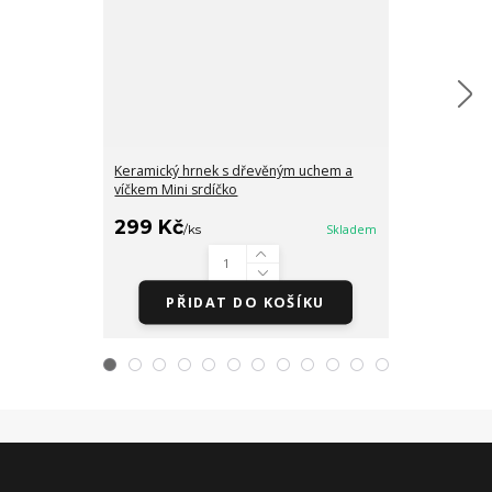
Keramický hrnek s dřevěným uchem a
Ponožky dámsk
víčkem Mini srdíčko
SRDÍČEK 35-38
299 Kč
99 Kč
/
ks
Skladem
/
Ks
PŘIDAT DO KOŠÍKU
PŘI