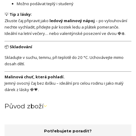
Možno podávat teplý i studený
💡
Tip z lásky:
Zkuste čaj připravit jako
ledový malinový nápoj
– po vylouhování
nechte vychladit, přidejte pár kostek ledu a plátek pomeranče.
Ideální na letní večery… nebo valentýnské posezení ve dvou 🍓❄️.
📦
Skladování
Skladujte v suchu, temnu, při teplotě do 20 °C. Uchovávejte mimo
dosah dětí.
Malinová chuť, která pohladí.
Jemný ovocný čaj bez ibišku – ideální pro celou rodinu i jako malý
dárek z lásky 🍓💗.
Původ zboží
Potřebujete poradit?