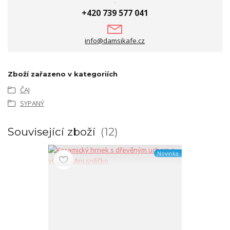
+420 739 577 041
info@damsikafe.cz
Zboží zařazeno v kategoriích
ČAJ
SYPANÝ
Související zboží
12
Novinka