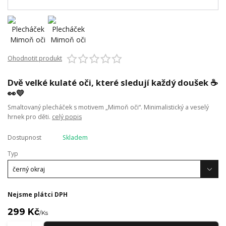
Ohodnotit produkt
Dvě velké kulaté oči, které sledují každý doušek ☕
👀💛
Smaltovaný plecháček s motivem „Mimoň oči“. Minimalistický a veselý
hrnek pro děti.
celý popis
Dostupnost
Skladem
Typ
Nejsme plátci DPH
299 Kč
/
Ks