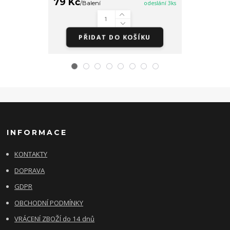
79 Kč
/
Balení
odeslání 3ks
65 Kč
/
Bale
PŘIDAT DO KOŠÍKU
INFORMACE
KONTAKTY
DOPRAVA
GDPR
OBCHODNÍ PODMÍNKY
VRÁCENÍ ZBOŽÍ do 14 dnů