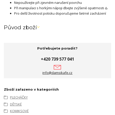
Nepoužívejte při zjevném narušení povrchu
Při manipulaci s horkými nápoji dbejte zvýšené opatrnosti ♨️
Pro delší životnost potisku doporučujeme šetrné zacházení
Původ zboží
Potřebujete poradit?
+420 739 577 041
info@damsikafe.cz
Zboží zařazeno v kategoriích
PLECHÁČKY
DĚTSKÉ
KOMIKSOVÉ