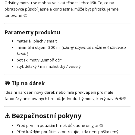
Odstíny motivu se mohou ve skutečnosti lehce lišit. To, co na
obrazovce působí jasně a kontrastně, může být při tisku jemně
tónované 🎨
Parametry produktu
materiál: plech / smalt
minimální objem: 300 ml (
užitný objem se může lišit dle tvaru
hrnku
)
potisk: motiv „Mimoň oči“
styl: dětský / minimalistický / veselý
🎁 Tip na dárek
Ideální narozeninový dárek nebo milé překvapení pro malé
fanoušky animovaných hrdinů. Jednoduchý motiv, který baví ☕🎁💛
⚠️ Bezpečnostní pokyny
Před prvním použitím hrnek důkladně umyjte 🧼
Před každým použitím zkontrolujte, zda není poškozený