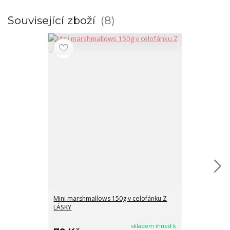
Související zboží
8
Mini marshmallows 150g v celofánku Z
Mini marshma
LÁSKY
skladem ihned k