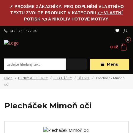
📌 PROSÍME ZÁKAZNÍKY: PRO DOPLNĚNÍ VLASTNÍHO
TEXTU ZVOLTE PRODUKT V KATEGORII
👉 VLASTNÍ
POTISK 👈
A NIKOLIV HOTOVÉ MOTIVY.
+420 739 577 041
0
0 Kč
Menu
Úvod
HRNKY & SKLENKY
PLECHÁČKY
DĚTSKÉ
Plecháček Mimoň
oči
Plecháček Mimoň oči