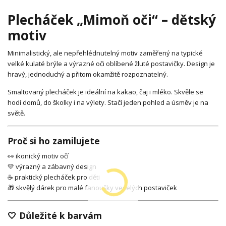
Plecháček „Mimoň oči“ – dětský
motiv
Minimalistický, ale nepřehlédnutelný motiv zaměřený na typické
velké kulaté brýle a výrazné oči oblíbené žluté postavičky. Design je
hravý, jednoduchý a přitom okamžitě rozpoznatelný.
Smaltovaný plecháček je ideální na kakao, čaj i mléko. Skvěle se
hodí domů, do školky i na výlety. Stačí jeden pohled a úsměv je na
světě.
Proč si ho zamilujete
👀 ikonický motiv očí
💛 výrazný a zábavný design
☕ praktický plecháček pro děti
🎁 skvělý dárek pro malé fanoušky veselých postaviček
🤍 Důležité k barvám