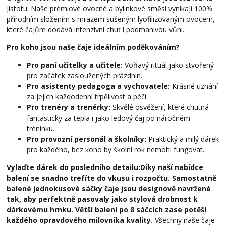
jistotu. Naše prémiové ovocné a bylinkové směsi vynikají 100%
přírodním složením s mrazem sušeným lyofilizovaným ovocem,
které čajům dodává intenzivní chuť i podmanivou vůni.
Pro koho jsou naše čaje ideálním poděkováním?
Pro paní učitelky a učitele:
Voňavý rituál jako stvořený
pro začátek zasloužených prázdnin.
Pro asistenty pedagoga a vychovatele:
Krásné uznání
za jejich každodenní trpělivost a péči.
Pro trenéry a trenérky:
Skvělé osvěžení, které chutná
fantasticky za tepla i jako ledový čaj po náročném
tréninku.
Pro provozní personál a školníky:
Praktický a milý dárek
pro každého, bez koho by školní rok nemohl fungovat.
Vylaďte dárek do posledního detailu:
Díky naší nabídce
balení se snadno trefíte do vkusu i rozpočtu. Samostatně
balené jednokusové sáčky čaje jsou designově navržené
tak, aby perfektně pasovaly jako stylová drobnost k
dárkovému hrnku. Větší balení po 8 sáčcích zase potěší
každého opravdového milovníka kvality.
Všechny naše čaje