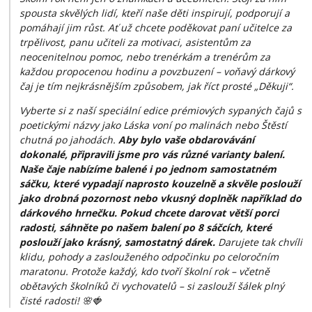
spousta skvělých lidí, kteří naše děti inspirují, podporují a
pomáhají jim růst. Ať už chcete poděkovat paní učitelce za
trpělivost, panu učiteli za motivaci, asistentům za
neocenitelnou pomoc, nebo trenérkám a trenérům za
každou propocenou hodinu a povzbuzení – voňavý dárkový
čaj je tím nejkrásnějším způsobem, jak říct prosté „Děkuji“.
Vyberte si z naší speciální edice prémiových sypaných čajů s
poetickými názvy jako
Láska voní po malinách
nebo
Štěstí
chutná po jahodách
.
Aby bylo vaše obdarovávání
dokonalé, připravili jsme pro vás různé varianty balení.
Naše čaje nabízíme balené i po jednom samostatném
sáčku, které vypadají naprosto kouzelně a skvěle poslouží
jako drobná pozornost nebo vkusný doplněk například do
dárkového hrnečku. Pokud chcete darovat větší porci
radosti, sáhněte po našem balení po 8 sáčcích, které
poslouží jako krásný, samostatný dárek.
Darujete tak chvíli
klidu, pohody a zaslouženého odpočinku po celoročním
maratonu. Protože každý, kdo tvoří školní rok – včetně
obětavých školníků či vychovatelů – si zaslouží šálek plný
čisté radosti! 🌸🍓