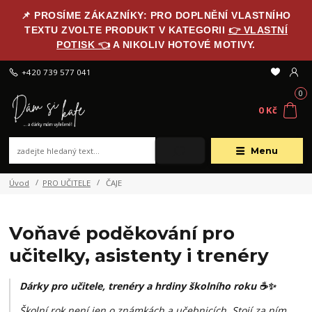
📌 PROSÍME ZÁKAZNÍKY: PRO DOPLNĚNÍ VLASTNÍHO
TEXTU ZVOLTE PRODUKT V KATEGORII
👉 VLASTNÍ
POTISK 👈
A NIKOLIV HOTOVÉ MOTIVY.
+420 739 577 041
0
0 Kč
Menu
Úvod
PRO UČITELE
ČAJE
Voňavé poděkování pro
učitelky, asistenty i trenéry
Dárky pro učitele, trenéry a hrdiny školního roku ☕✨
Školní rok není jen o známkách a učebnicích. Stojí za ním