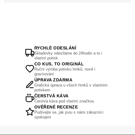
RYCHLÉ ODESLÁNÍ
Skladovky odesíláme do 24hodin a to i
vlastní potisk
CO KUS, TO ORIGINÁL
Ruční výroba potisku hrnků, nově i
gravírování
ÚPRAVA ZDARMA
Grafická úprava u všech hrnků s vlastním
potiskem
ČERSTVÁ KÁVA
Čerstvá káva pod vlastní značkou
OVĚŘENÉ RECENZE
Podívejte se, jak jsou s námi zákazníci
spokojeni