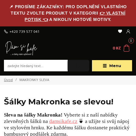
📌 PROSÍME ZÁKAZNÍKY: PRO DOPLNĚNÍ VLASTNÍHO
TEXTU ZVOLTE PRODUKT V KATEGORII
👉 VLASTNÍ
POTISK 👈
A NIKOLIV HOTOVÉ MOTIVY.
+420 739 577 041
0
0 Kč
Menu
Úvod
MAKRONKY SLEVA
Šálky Makronka se slevou!
Sleva na šálky Makronka!
Vyberte si z naší nabídky
zlevněných šálků na
damsikafe.cz
🍵 a užijte si svůj nápoj
ve stylovém hrnku. Ke každému šálku dostanete praktický
bambusový podšálek zdarma.