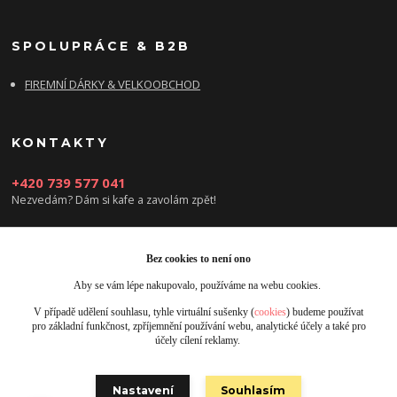
SPOLUPRÁCE & B2B
FIREMNÍ DÁRKY & VELKOOBCHOD
KONTAKTY
+420 739 577 041
Nezvedám? Dám si kafe a zavolám zpět!
info@damsikafe.cz
Bez cookies to není ono
Aby se vám lépe nakupovalo, používáme na webu cookies.
V případě udělení souhlasu, tyhle virtuální sušenky (
cookies
) budeme používat
pro základní funkčnost, zpříjemnění používání webu, analytické účely a také pro
účely cílení reklamy.
Upravit sběr cookies.
Nastavení
Souhlasím