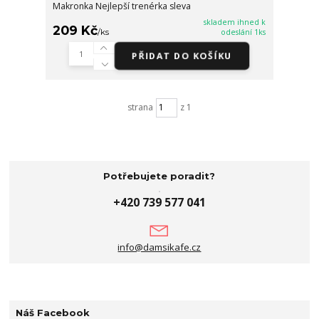
Makronka Nejlepší trenérka sleva
skladem ihned k
209 Kč
/
ks
odeslání 1ks
PŘIDAT DO KOŠÍKU
strana
z 1
Potřebujete poradit?
+420 739 577 041
info@damsikafe.cz
Náš Facebook